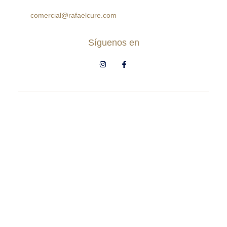
314 5758499
comercial@rafaelcure.com
Síguenos en
© Rafael Cure - Todos los derechos
reservados.