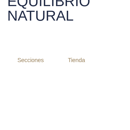
EQUILIBRIO
NATURAL
Secciones
Tienda
Camisas
Inicio
Camisas Algodón
Tienda
Camisas Lino
Rebajas
Polos
Novios
T-Shirts
Etiqueta
Guayaberas
Chaquetas
Casual
Estudio