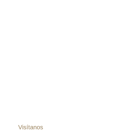
Nosotros
Blog
Contacto
Términos
Políticas
Pantalones
Pantalones Dril
Pantalones Lino
Jogger
Bermudas
Accesorios
Correas
Zapatos
Visítanos