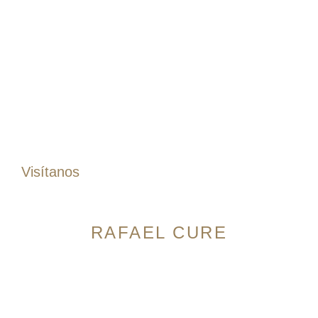
Pantalones
Pantalones Dril
Pantalones Lino
Jogger
Bermudas
Accesorios
Correas
Zapatos
Visítanos
RAFAEL CURE
Avenida 9 Norte # 14N-56, Granada. Cali, Colombia
Horario:
Lunes a Sábado: 10:00am – 7:00pm Domingos:
10:00am – 5:00pm