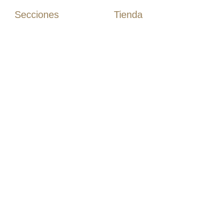
Secciones
Tienda
Camisas
Inicio
Camisas Algodón
Tienda
Camisas Lino
Rebajas
Polos
Novios
T-Shirts
Etiqueta
Guayaberas
Chaquetas
Casual
Estudio
Nosotros
Blog
Contacto
Términos
Políticas