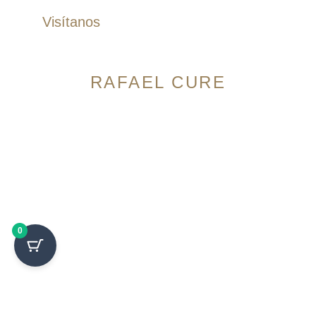
Visítanos
RAFAEL CURE
Avenida 9 Norte # 14N-56, Granada. Cali,
Colombia
Horario:
Lunes a Sábado: 10:00am – 7:00pm
Domingos: 10:00am – 5:00pm
0
Cra 105 #15-09 Palmas Mall, Ciudad Jardín. Cali,
Colombia
Horario:
Lunes a Sábado: 10:00am – 7:00pm
Domingos: 10:00am – 5:00pm