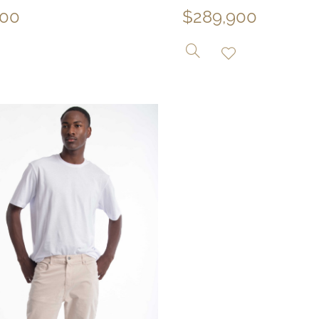
$
289,900
900