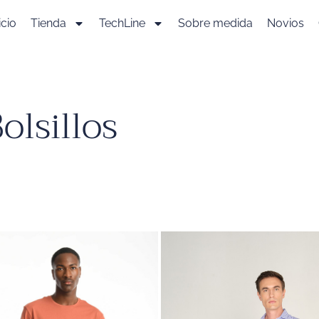
icio
Tienda
TechLine
Sobre medida
Novios
Bolsillos