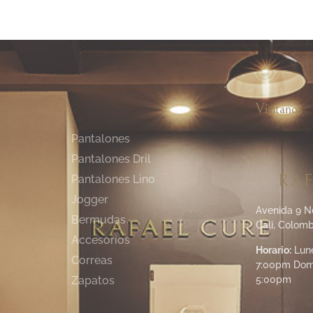
Visítanos
Pantalones
Pantalones Dril
RAF
Pantalones Lino
Jogger
Avenida 9 N
Bermudas
Cali, Colomb
Accesorios
Horario:
Lune
Correas
7:00pm Dom
5:00pm
Zapatos