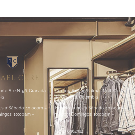
AEL CURE
orte # 14N-56, Granada.
Cra 105 #15-09 Palmas Mall, Ciudad
ia
Jardín. Cali, Colombia
s a Sábado: 10:00am –
Horario:
Lunes a Sábado: 10:00am –
ingos: 10:00am –
7:00pm Domingos: 10:00am –
5:00pm
(60 2) 8964314