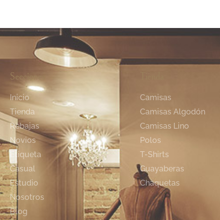
Secciones
Tienda
Inicio
Camisas
Tienda
Camisas Algodón
Rebajas
Camisas Lino
Novios
Polos
Etiqueta
T-Shirts
Casual
Guayaberas
Estudio
Chaquetas
Nosotros
Blog