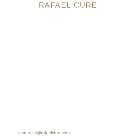
RAFAEL CURE
Avenida 9 Norte # 14N-56, Granada. Cali,
Colombia
Horario:
Lunes a Sábado: 10:00am – 7:00pm
Domingos: 10:00am – 5:00pm
Cra 105 #15-09 Palmas Mall, Ciudad Jardín. Cali,
Colombia
Horario:
Lunes a Sábado: 10:00am – 7:00pm
Domingos: 10:00am – 5:00pm
(60 2) 8964314
312 7771777
314 5758499
comercial@rafaelcure.com