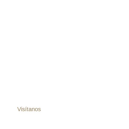
Contacto
Términos
Políticas
Pantalones
Pantalones Dril
Pantalones Lino
Jogger
Bermudas
Accesorios
Correas
Zapatos
Visítanos