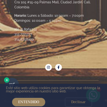
Cra 105 #15-09 Palmas Mall, Ciudad Jardín. Cali,
Colombia
Horario:
Lunes a Sábado: 10:00am – 7:00pm
Domingos: 10:00am – 5:00pm
(60 2) 8964314
312 7771777
314 5758499
comercial@rafaelcure.com
Síguenos en
0
Este sitio web utiliza cookies para garantizar que obtenga la
© Rafael Cure - Todos los derechos
1
mejor experiencia en nuestro sitio web.
reservados.
ENTENDIDO
Declinar