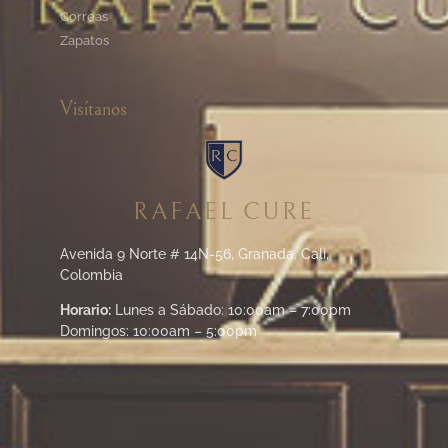
Correas
Zapatos
Visítanos
RAFAEL CURE
Avenida 9 Norte # 14N-56, Granada. Cali,
Colombia
Horario:
Lunes a Sábado: 10:00am – 7:00pm
Domingos: 10:00am – 5:00pm