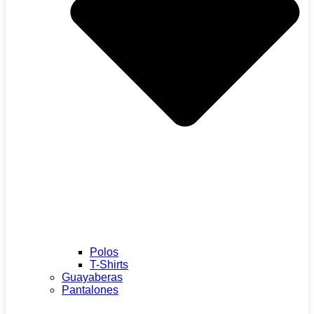
Polos
T-Shirts
Guayaberas
Pantalones