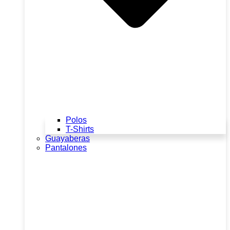
Polos
T-Shirts
Guayaberas
Pantalones