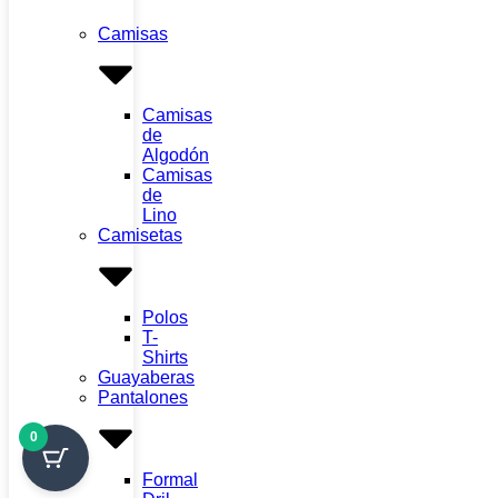
Camisas
Camisas
de
Algodón
Camisas
de
Lino
Camisetas
Polos
T-
Shirts
Guayaberas
Pantalones
0
Formal