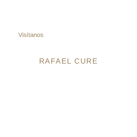
Correas
Zapatos
Visítanos
RAFAEL CURE
Avenida 9 Norte # 14N-56, Granada. Cali,
Colombia
Horario:
Lunes a Sábado: 10:00am – 7:00pm
Domingos: 10:00am – 5:00pm
Cra 105 #15-09 Palmas Mall, Ciudad Jardín. Cali,