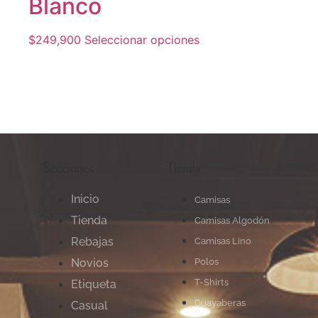
Blanco
$
249,900
Seleccionar opciones
Secciones
Tienda
Inicio
Camisas
Tienda
Camisas Algodón
Rebajas
Camisas Lino
Novios
Polos
T-Shirts
Etiqueta
Guayaberas
Casual