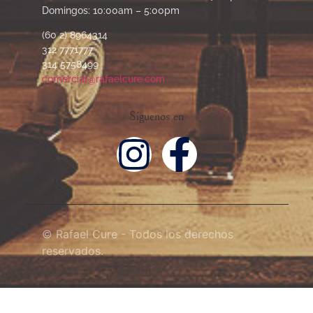
Domingos: 10:00am – 5:00pm
(60 2) 8964314
312 7771777
314 5758499
comercial@rafaelcure.com
Síguenos en
© Rafael Cure - Todos los derechos
reservados.