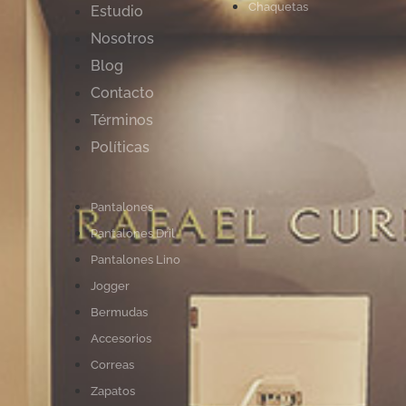
Chaquetas
Estudio
Nosotros
Blog
Contacto
Términos
Políticas
Pantalones
Pantalones Dril
Pantalones Lino
Jogger
Bermudas
Accesorios
Correas
Zapatos