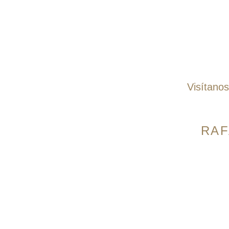
Visítano
Pantalones
Pantalones Dril
RAF
Pantalones Lino
Jogger
Avenida 9 N
Cali, Colomb
Bermudas
Horario:
Lun
Accesorios
7:00pm Domi
Correas
Zapatos