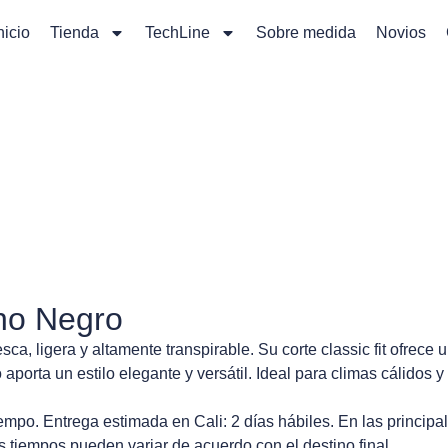
nicio
Tienda
TechLine
Sobre medida
Novios
no Negro
a, ligera y altamente transpirable. Su corte classic fit ofrece
 aporta un estilo elegante y versátil. Ideal para climas cálidos
mpo. Entrega estimada en Cali: 2 días hábiles. En las principa
s tiempos pueden variar de acuerdo con el destino final.