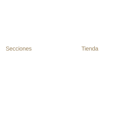
Secciones
Tienda
Inicio
Camisas
Tienda
Camisas Algodón
Rebajas
Camisas Lino
Novios
Polos
Etiqueta
T-Shirts
Casual
Guayaberas
Estudio
Chaquetas
Nosotros
Blog