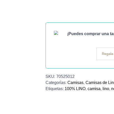
¡Puedes comprar una tarj
Regala 
SKU:
70525012
Categorías:
Camisas
,
Camisas de Li
Etiquetas:
100% LINO
,
camisa
,
lino
,
n