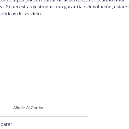
 Los tiempos pueden variar de acuerdo con el destino final.
za. Si necesitas gestionar una garantía o devolución, esta
líticas de servicio.
Añadir Al Carrito
parar