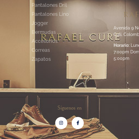
Pantalones Dril
RAF
Pantalones Lino
Jogger
Avenida 9 N
Bermudas
Cali, Colomb
Accesorios
Horario:
Lune
Correas
7:00pm Dom
5:00pm
Zapatos
Síguenos en