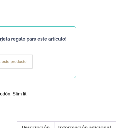
jeta regalo para este artículo!
 este producto
godón
,
Slim fit
Descripción
Información adicional