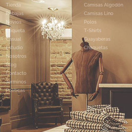
Tienda
Camisas Algodón
Rebajas
Camisas Lino
Novios
Polos
Etiqueta
T-Shirts
Casual
Guayaberas
Estudio
Chaquetas
Nosotros
Blog
Contacto
Términos
Políticas