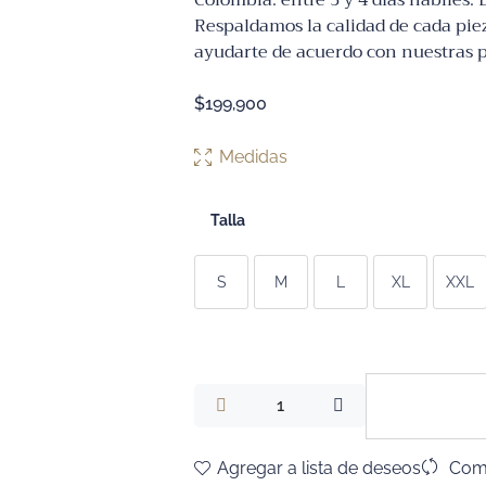
Colombia: entre 3 y 4 días hábiles.
Respaldamos la calidad de cada pie
ayudarte de acuerdo con nuestras po
$
199,900
Medidas
Talla
S
M
L
XL
XXL
Agregar a lista de deseos
Com