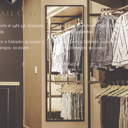
AEL CURE
orte # 14N-56, Granada.
Cra 105 #15-09 Palmas Mall, Ciudad
ia
Jardín. Cali, Colombia
s a Sábado: 10:00am –
Horario:
Lunes a Sábado: 10:00am –
ingos: 10:00am –
7:00pm Domingos: 10:00am –
5:00pm
(60 2) 8964314
312 7771777
314 5758499
comercial@rafaelcure.com