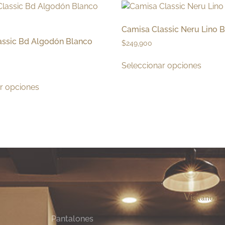
Camisa Classic Neru Lino 
assic Bd Algodón Blanco
$
249,900
Seleccionar opciones
r opciones
Visítanos
Pantalones