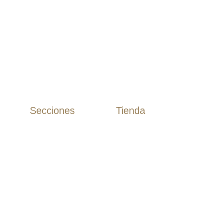
Secciones
Tienda
Camisas
Inicio
Camisas Algodón
Tienda
Camisas Lino
Rebajas
Polos
Novios
T-Shirts
Etiqueta
Guayaberas
Chaquetas
Casual
Estudio