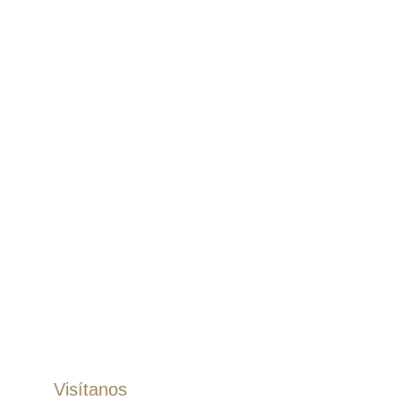
Nosotros
Blog
Contacto
Términos
Políticas
Pantalones
Pantalones Dril
Pantalones Lino
Jogger
Bermudas
Accesorios
Correas
Zapatos
Visítanos