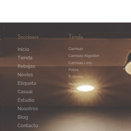
Secciones
Tienda
Inicio
Camisas
Camisas Algodón
Tienda
Camisas Lino
Rebajas
Polos
Novios
T-Shirts
Etiqueta
Guayaberas
Chaquetas
Casual
Estudio
Nosotros
Blog
Contacto