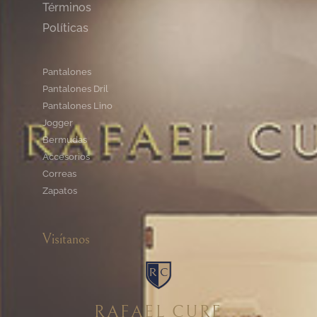
Términos
Políticas
Pantalones
Pantalones Dril
Pantalones Lino
Jogger
Bermudas
Accesorios
Correas
Zapatos
Visítanos
RAFAEL CURE