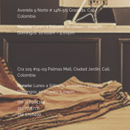
Avenida 9 Norte # 14N-56, Granada. Cali,
Colombia
Horario:
Lunes a Sábado: 10:00am – 7:00pm
Domingos: 10:00am – 5:00pm
Cra 105 #15-09 Palmas Mall, Ciudad Jardín. Cali,
Colombia
Horario:
Lunes a Sábado: 10:00am – 7:00pm
Domingos: 10:00am – 5:00pm
(60 2) 8964314
312 7771777
314 5758499
comercial@rafaelcure.com