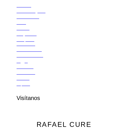
Camisas
Camisas Algodón
Camisas Lino
Polos
T-Shirts
Guayaberas
Chaquetas
Pantalones
Pantalones Dril
Pantalones Lino
Jogger
Bermudas
Accesorios
Correas
Zapatos
Visítanos
RAFAEL CURE