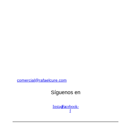
Avenida 9 Norte # 14N-56, Granada. Cali, Colombia
Horario:
Lunes a Sábado: 10:00am – 7:00pm
Domingos: 10:00am – 5:00pm
Cra 105 #15-09 Palmas Mall, Ciudad Jardín. Cali,
Colombia
Horario:
Lunes a Sábado: 10:00am – 7:00pm
Domingos: 10:00am – 5:00pm
(60 2) 8964314
312 7771777
314 5758499
comercial@rafaelcure.com
Síguenos en
Instagram
Facebook-
f