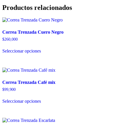
Productos relacionados
Correa Trenzada Cuero Negro
$
260,000
Este
Seleccionar opciones
producto
tiene
múltiples
variantes.
Las
opciones
Correa Trenzada Café mix
se
pueden
$
99,900
elegir
Este
en
Seleccionar opciones
producto
la
tiene
página
múltiples
de
variantes.
producto
Las
opciones