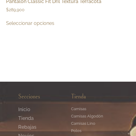
Pantalón Classic Fit Dril Textura Terracota
$
289,900
Seleccionar opciones
Secciones
Tienda
Inicio
Camisas
Camisas Algodón
Tienda
Camisas Lino
Rebajas
Polos
Novios