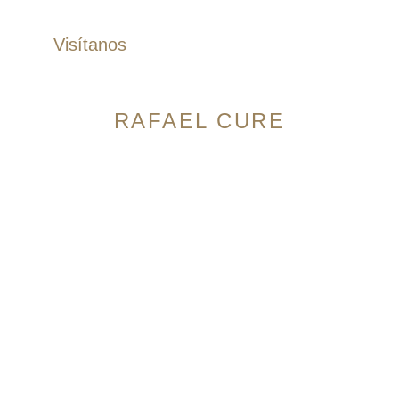
Visítanos
RAFAEL CURE
Avenida 9 Norte # 14N-56, Granada. Cali,
Colombia
Horario:
Lunes a Sábado: 10:00am – 7:00pm
Domingos: 10:00am – 5:00pm
Cra 105 #15-09 Palmas Mall, Ciudad Jardín. Cali,
Colombia
Horario:
Lunes a Sábado: 10:00am – 7:00pm