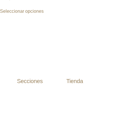
Seleccionar opciones
Secciones
Tienda
Camisas
Inicio
Camisas Algodón
Tienda
Camisas Lino
Rebajas
Polos
Novios
T-Shirts
Etiqueta
Guayaberas