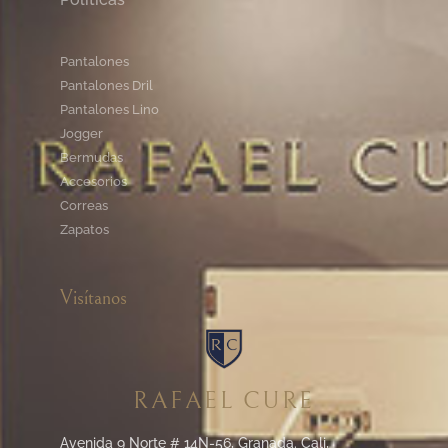
Pantalones
Pantalones Dril
Pantalones Lino
Jogger
Bermudas
Accesorios
Correas
Zapatos
Visítanos
RAFAEL CURE
Avenida 9 Norte # 14N-56, Granada. Cali,