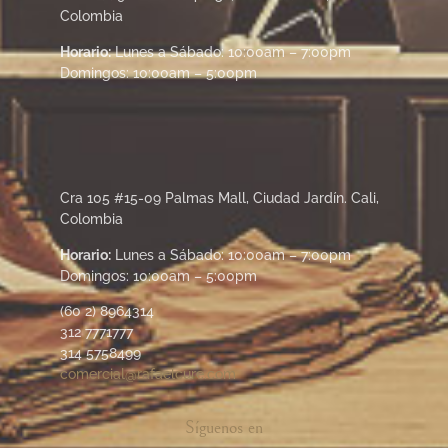
Colombia
Horario:
Lunes a Sábado: 10:00am – 7:00pm
Domingos: 10:00am – 5:00pm
Cra 105 #15-09 Palmas Mall, Ciudad Jardín. Cali,
Colombia
Horario:
Lunes a Sábado: 10:00am – 7:00pm
Domingos: 10:00am – 5:00pm
(60 2) 8964314
312 7771777
314 5758499
comercial@rafaelcure.com
Síguenos en