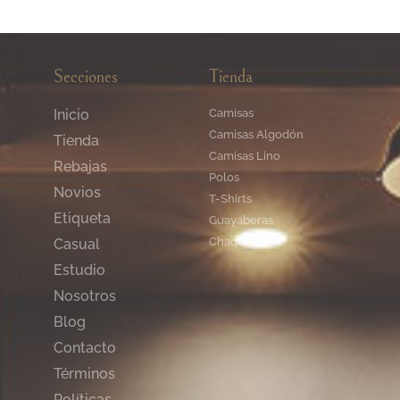
Secciones
Tienda
Inicio
Camisas
Camisas Algodón
Tienda
Camisas Lino
Rebajas
Polos
Novios
T-Shirts
Etiqueta
Guayaberas
Chaquetas
Casual
Estudio
Nosotros
Blog
Contacto
Términos
Políticas