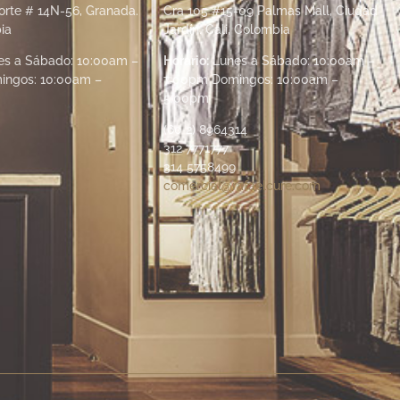
orte # 14N-56, Granada.
Cra 105 #15-09 Palmas Mall, Ciudad
ia
Jardín. Cali, Colombia
s a Sábado: 10:00am –
Horario:
Lunes a Sábado: 10:00am –
ingos: 10:00am –
7:00pm Domingos: 10:00am –
5:00pm
(60 2) 8964314
312 7771777
314 5758499
comercial@rafaelcure.com