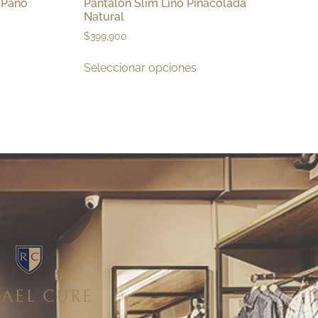
 Paño
Pantalón Slim Lino Piñacolada
Natural
$
399,900
Seleccionar opciones
AEL CURE