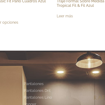
ssic Fit Paño Cuadros Azul
Traje Formal Sobre Medida
Tropical Fil & Fil Azul
Leer más
r opciones
Visítanos
Pantalones
Pantalones Dril
RAF
Pantalones Lino
Jogger