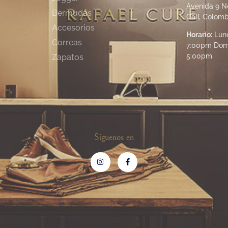
Avenida 9 N
Bermudas
Cali, Colomb
Accesorios
Horario:
Lune
Correas
7:00pm Dom
5:00pm
Zapatos
Síguenos en