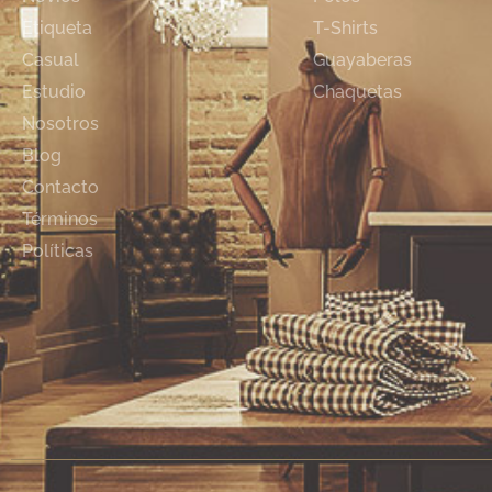
Etiqueta
T-Shirts
Casual
Guayaberas
Estudio
Chaquetas
Nosotros
Blog
Contacto
Términos
Políticas