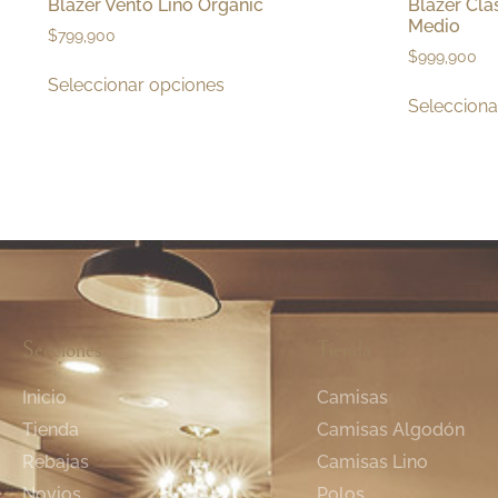
Blazer Vento Lino Organic
Blazer Cla
Medio
$
799,900
$
999,900
Seleccionar opciones
Selecciona
Secciones
Tienda
Inicio
Camisas
Tienda
Camisas Algodón
Rebajas
Camisas Lino
Novios
Polos