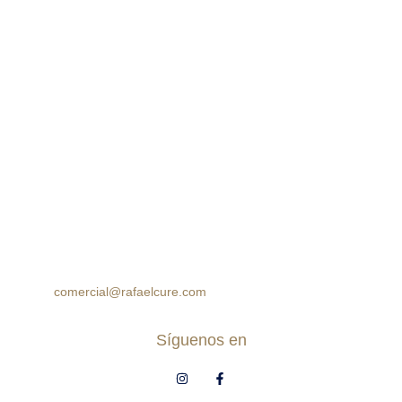
Horario:
Lunes a Sábado: 10:00am – 7:00pm
Domingos: 10:00am – 5:00pm
Cra 105 #15-09 Palmas Mall, Ciudad Jardín. Cali,
Colombia
Horario:
Lunes a Sábado: 10:00am – 7:00pm
Domingos: 10:00am – 5:00pm
(60 2) 8964314
312 7771777
314 5758499
comercial@rafaelcure.com
Síguenos en