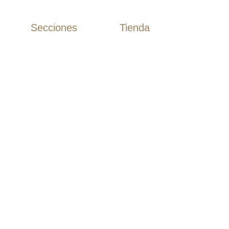
Secciones
Tienda
Camisas
Inicio
Camisas Algodón
Tienda
Camisas Lino
Rebajas
Polos
Novios
T-Shirts
Etiqueta
Guayaberas
Chaquetas
Casual
Estudio
Nosotros
Blog
Contacto
Términos
Políticas