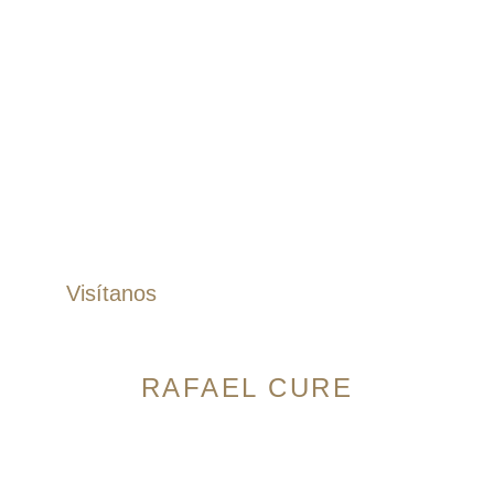
Pantalones
Pantalones Dril
Pantalones Lino
Jogger
Bermudas
Accesorios
Correas
Zapatos
Visítanos
RAFAEL CURE
Avenida 9 Norte # 14N-56, Granada. Cali,
Colombia