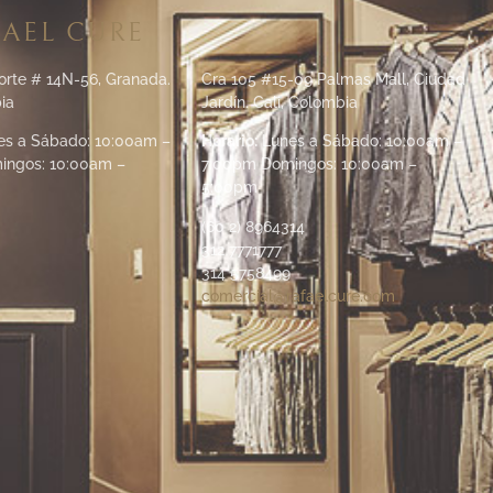
AEL CURE
orte # 14N-56, Granada.
Cra 105 #15-09 Palmas Mall, Ciudad
ia
Jardín. Cali, Colombia
s a Sábado: 10:00am –
Horario:
Lunes a Sábado: 10:00am –
ingos: 10:00am –
7:00pm Domingos: 10:00am –
5:00pm
(60 2) 8964314
312 7771777
314 5758499
comercial@rafaelcure.com