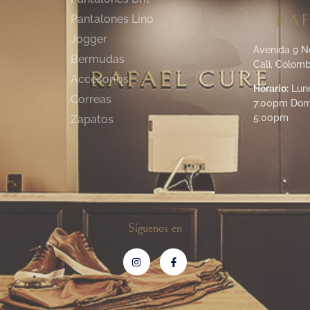
RAF
Pantalones Lino
Jogger
Avenida 9 N
Bermudas
Cali, Colomb
Accesorios
Horario:
Lune
Correas
7:00pm Dom
5:00pm
Zapatos
Síguenos en