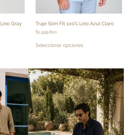
 Lino Gray
Traje Slim Fit 100% Lino Azul Claro
$
1,599,800
Seleccionar opciones