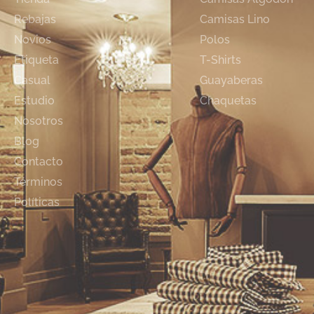
Rebajas
Camisas Lino
Novios
Polos
Etiqueta
T-Shirts
Casual
Guayaberas
Estudio
Chaquetas
Nosotros
Blog
Contacto
Términos
Políticas