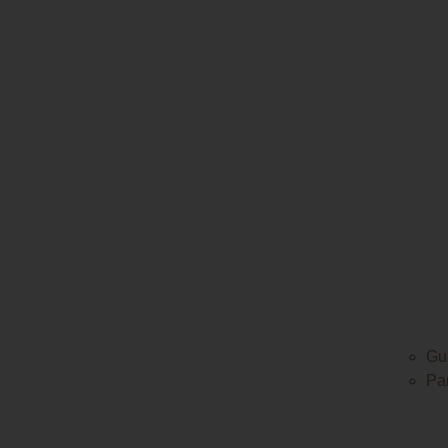
Gu
Pa