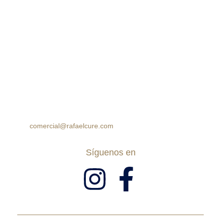
Cra 105 #15-09 Palmas Mall, Ciudad Jardín. Cali,
Colombia
Horario:
Lunes a Sábado: 10:00am – 7:00pm
Domingos: 10:00am – 5:00pm
(60 2) 8964314
312 7771777
314 5758499
comercial@rafaelcure.com
Síguenos en