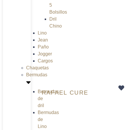
5
Bolsillos
Dril
Chino
Lino
Jean
Paño
Jogger
Cargos
Chaquetas
Bermudas
Bermudas
RAFAEL CURE
de
dril
Bermudas
de
Lino