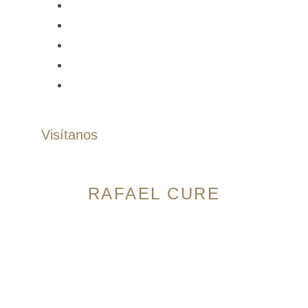
Jogger
Bermudas
Accesorios
Correas
Zapatos
Visítanos
RAFAEL CURE
Avenida 9 Norte # 14N-56, Granada. Cali,
Colombia
Horario:
Lunes a Sábado: 10:00am – 7:00pm
Domingos: 10:00am – 5:00pm