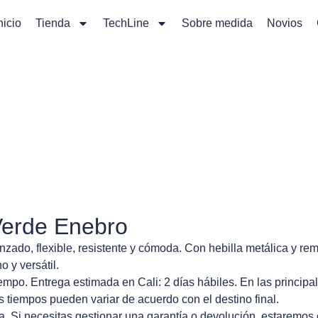
nicio
Tienda
TechLine
Sobre medida
Novios
Verde Enebro
nzado, flexible, resistente y cómoda. Con hebilla metálica y re
o y versátil.
mpo. Entrega estimada en Cali: 2 días hábiles. En las principa
s tiempos pueden variar de acuerdo con el destino final.
. Si necesitas gestionar una garantía o devolución, estaremos