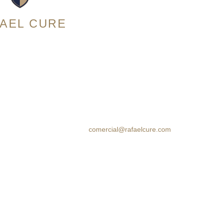
AEL CURE
orte # 14N-56, Granada.
Cra 105 #15-09 Palmas Mall, Ciudad
ia
Jardín. Cali, Colombia
es a Sábado: 10:00am –
Horario:
Lunes a Sábado: 10:00am –
ngos: 10:00am – 5:00pm
7:00pm Domingos: 10:00am – 5:00pm
(60 2) 8964314
312 7771777
314 5758499
comercial@rafaelcure.com