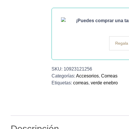
¡Puedes comprar una tarj
Regala 
SKU:
10923121256
Categorías:
Accesorios
,
Correas
Etiquetas:
correas
,
verde enebro
Descripción