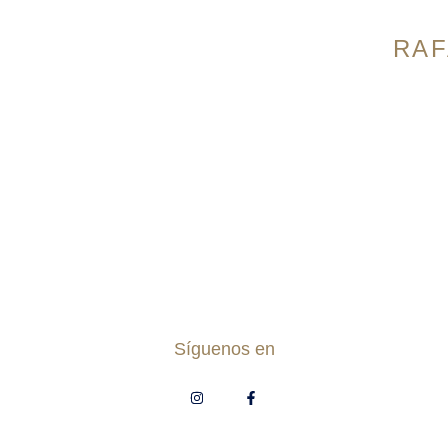
Pantalones Dril
RAF
Pantalones Lino
Jogger
Avenida 9 N
Bermudas
Cali, Colomb
Accesorios
Horario:
Lun
Correas
7:00pm Domi
Zapatos
Síguenos en