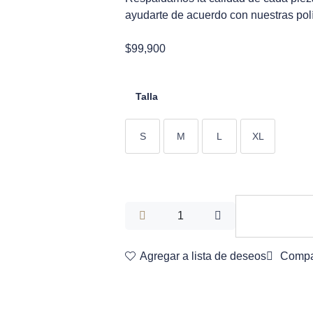
ayudarte de acuerdo con nuestras polít
$
99,900
Talla
S
M
L
XL
Agregar a lista de deseos
Compa