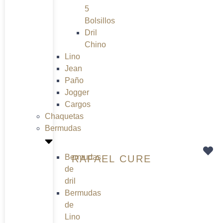
5
Bolsillos
Dril
Chino
Lino
Jean
Paño
Jogger
Cargos
Chaquetas
Bermudas
Bermudas
RAFAEL CURE
de
dril
Bermudas
de
Lino