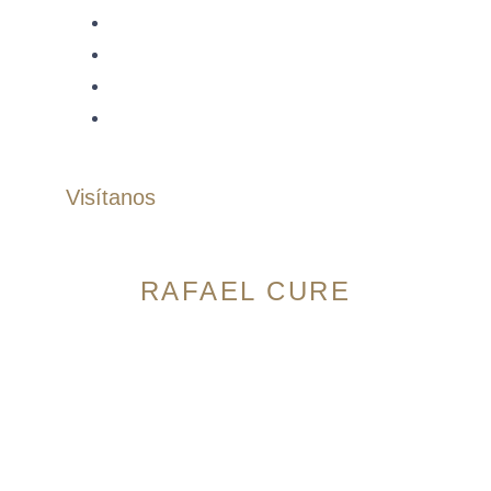
Bermudas
Accesorios
Correas
Zapatos
Visítanos
RAFAEL CURE
Avenida 9 Norte # 14N-56, Granada. Cali,
Colombia
Horario:
Lunes a Sábado: 10:00am – 7:00pm
Domingos: 10:00am – 5:00pm