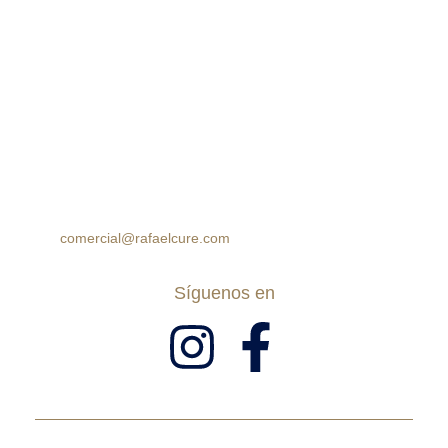
Cra 105 #15-09 Palmas Mall, Ciudad Jardín. Cali,
Colombia
Horario:
Lunes a Sábado: 10:00am – 7:00pm
Domingos: 10:00am – 5:00pm
(60 2) 8964314
312 7771777
314 5758499
comercial@rafaelcure.com
Síguenos en