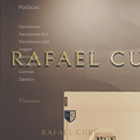
Políticas
Pantalones
Pantalones Dril
Pantalones Lino
Jogger
Bermudas
Accesorios
Correas
Zapatos
Visítanos
RAFAEL CURE