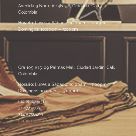
Avenida 9 Norte # 14N-56, Granada. Cali,
Colombia
Horario:
Lunes a Sábado: 10:00am – 7:00pm
Domingos: 10:00am – 5:00pm
Cra 105 #15-09 Palmas Mall, Ciudad Jardín. Cali,
Colombia
Horario:
Lunes a Sábado: 10:00am – 7:00pm
Domingos: 10:00am – 5:00pm
(60 2) 8964314
312 7771777
314 5758499
comercial@rafaelcure.com