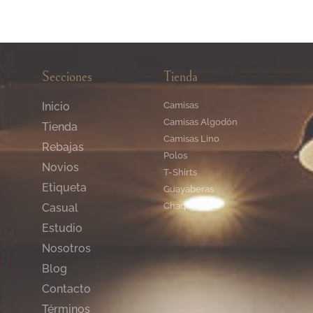
Secciones
Tienda
Inicio
Camisas
Camisas Algodón
Tienda
Camisas Lino
Rebajas
Polos
Novios
T-Shirts
Etiqueta
Guayaberas
Chaquetas
Casual
Estudio
Nosotros
Blog
Contacto
Términos