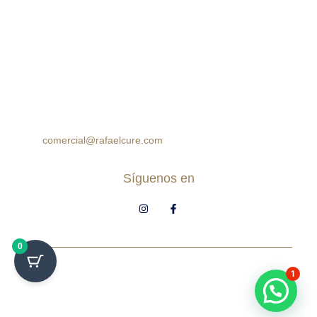
Cra 105 #15-09 Palmas Mall, Ciudad Jardín. Cali,
Colombia
Horario:
Lunes a Sábado: 10:00am – 7:00pm
Domingos: 10:00am – 5:00pm
(60 2) 8964314
312 7771777
314 5758499
comercial@rafaelcure.com
Síguenos en
0
© Rafael Cure - Todos los derechos
1
reservados.