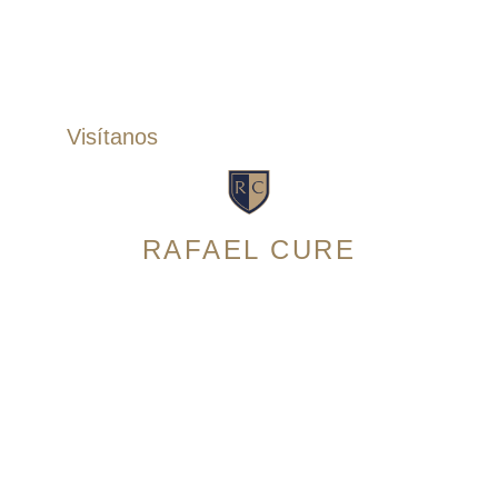
Accesorios
Correas
Zapatos
Visítanos
RAFAEL CURE
Avenida 9 Norte # 14N-56, Granada. Cali,
Colombia
Horario:
Lunes a Sábado: 10:00am – 7:00pm
Domingos: 10:00am – 5:00pm