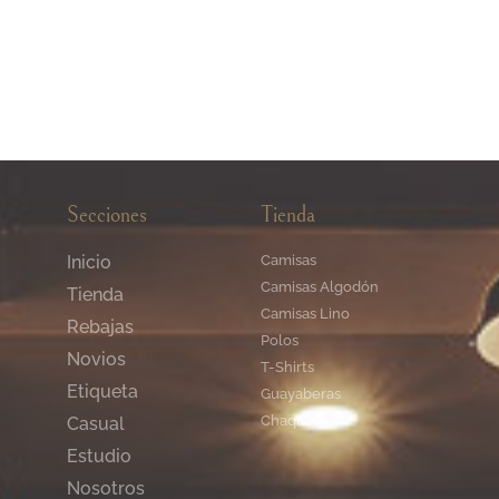
Secciones
Tienda
Inicio
Camisas
Camisas Algodón
Tienda
Camisas Lino
Rebajas
Polos
Novios
T-Shirts
Etiqueta
Guayaberas
Chaquetas
Casual
Estudio
Nosotros