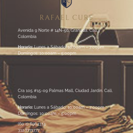
RAFAEL CURE
Avenida 9 Norte # 14N-56, Granada. Cali,
Colombia
Horario:
Lunes a Sábado: 10:00am – 7:00pm
Domingos: 10:00am – 5:00pm
Cra 105 #15-09 Palmas Mall, Ciudad Jardín. Cali,
Colombia
Horario:
Lunes a Sábado: 10:00am – 7:00pm
Domingos: 10:00am – 5:00pm
(60 2) 8964314
312 7771777