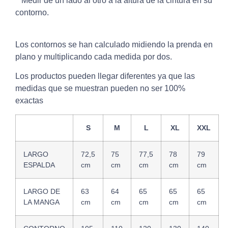
Medir de un lado al otro a la altura de la cintura en su
contorno.
Los contornos se han calculado midiendo la prenda en
plano y multiplicando cada medida por dos.
Los productos pueden llegar diferentes ya que las
medidas que se muestran pueden no ser 100%
exactas
S
M
L
XL
XXL
LARGO
72,5
75
77,5
78
79
ESPALDA
cm
cm
cm
cm
cm
LARGO DE
63
64
65
65
65
LA MANGA
cm
cm
cm
cm
cm