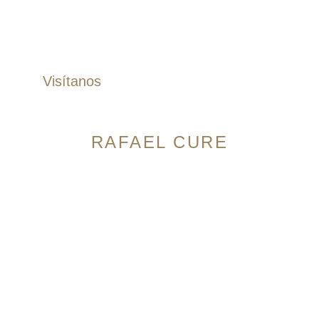
Correas
Zapatos
Visítanos
RAFAEL CURE
Avenida 9 Norte # 14N-56, Granada. Cali,
Colombia
Horario:
Lunes a Sábado: 10:00am – 7:00pm
Domingos: 10:00am – 5:00pm
Cra 105 #15-09 Palmas Mall, Ciudad Jardín. Cali,