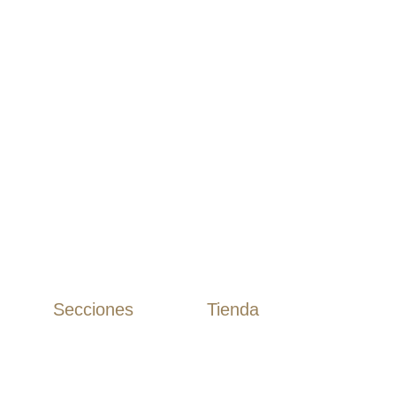
Compra
Compra
Compra
Compra
Secciones
Tienda
Camisas
Inicio
Camisas Algodón
Tienda
Camisas Lino