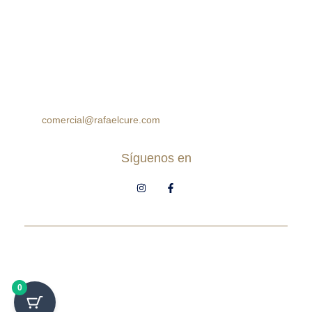
Colombia
Horario:
Lunes a Sábado: 10:00am – 7:00pm
Domingos: 10:00am – 5:00pm
(60 2) 8964314
312 7771777
314 5758499
comercial@rafaelcure.com
Síguenos en
© Rafael Cure - Todos los derechos
reservados.
0