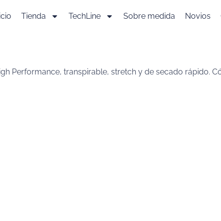
icio
Tienda
TechLine
Sobre medida
Novios