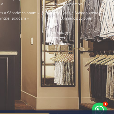
ia
Jardín. Cali, Colombia
s a Sábado: 10:00am –
Horario:
Lunes a Sábado: 10:00am –
ingos: 10:00am –
7:00pm Domingos: 10:00am –
5:00pm
(60 2) 8964314
312 7771777
314 5758499
comercial@rafaelcure.com
1