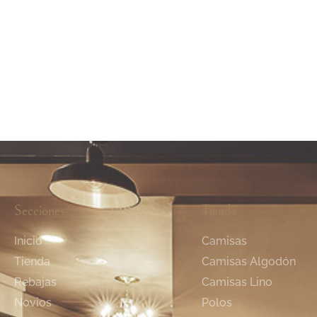
Pantalón Dril Bahamas Azul
Pantalones
Oscuro
Pantalón D
Compra
Compra
Secciones
Tienda
Inicio
Camisas
Tienda
Camisas Algodón
Rebajas
Camisas Lino
Novios
Polos