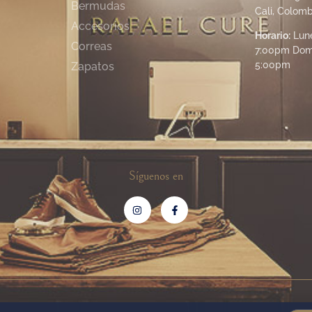
Bermudas
Cali, Colomb
Accesorios
Horario:
Lune
Correas
7:00pm Dom
5:00pm
Zapatos
Síguenos en