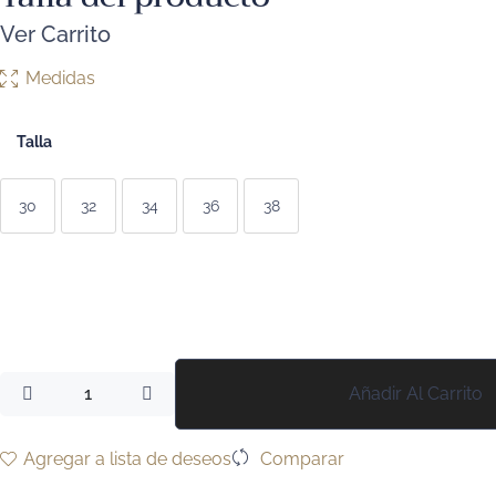
Ver Carrito
Medidas
Talla
30
32
34
36
38
Añadir Al Carrito
Agregar a lista de deseos
Comparar