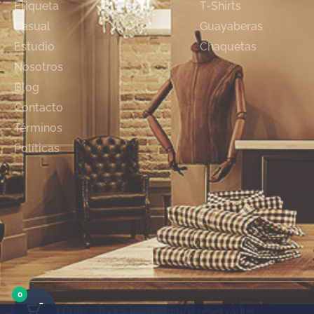
Etiqueta
T-Shirts
Casual
Guayaberas
Estudio
Chaquetas
Nosotros
Blog
Contacto
Términos
Políticas
0
© Rafael Cure - Todos los derechos reservados.