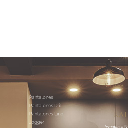
Pantalón Dril Bahamas
ril Bahamas Cafe
Mostaza
Compra
Visítanos
Pantalones
Pantalones Dril
RAF
Pantalones Lino
Jogger
Avenida 9 N