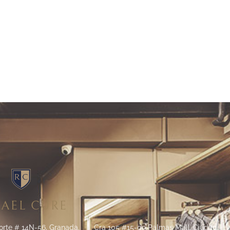
Pantalón Classic Fit Dril
Azul Claro
Compra
AEL CURE
orte # 14N-56, Granada.
Cra 105 #15-09 Palmas Mall, Ciudad